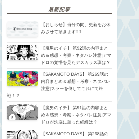
最新記事
【おしらせ】当分の間、更新をお休
みさせて頂きます🙇‍♂️
【魔男のイチ】 第92話の内容まと
め＆感想・考察 - ネタバレ注意|アマ
ドロの覚悟を見たデスカラス班は？
【SAKAMOTO DAYS】 第269話の
内容まとめ＆感想・考察 - ネタバレ
注意|スラーを倒してこれにて終
戦！？
【魔男のイチ】 第91話の内容まと
め＆感想・考察 - ネタバレ注意|アマ
ドロが洗脳に至った経緯は？
【SAKAMOTO DAYS】 第268話の