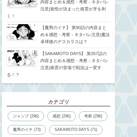
内容まとめ＆感想・考察 - ネタバレ
注意|覚悟が決まった南雲が牙を剥
く！
【魔男のイチ】 第90話の内容まと
め＆感想・考察 - ネタバレ注意|魔法
卓球後のデスカラスは？
【SAKAMOTO DAYS】 第267話の
内容まとめ＆感想・考察 - ネタバレ
注意|南雲の登場で戦況は一変す
る！？
カテゴリ
ジャンプ (296)
感想 (296)
考察 (296)
魔男のイチ (73)
SAKAMOTO DAYS (71)