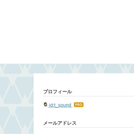
プロフィール
id:t_sound
はて
なブ
メールアドレス
ログ
Pro