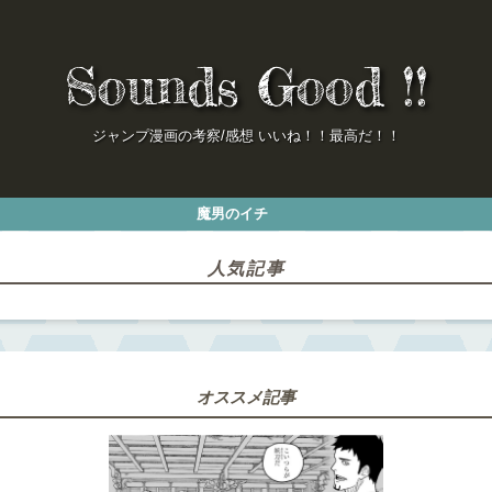
Sounds Good !!
ジャンプ漫画の考察/感想 いいね！！最高だ！！
魔男のイチ
人気記事
オススメ記事